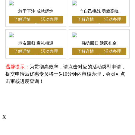
敢于下注 成就辉煌
向自己挑战 勇攀高峰
了解详情
活动办理
了解详情
活动办理
老友回归 豪礼相迎
强势回归 活跃礼金
了解详情
活动办理
了解详情
活动办理
温馨提示：
为贯彻高效率，请点击对应的活动类型申请，
提交申请后优惠专员将于5-10分钟内审核办理，会员可点
击审核进度查询！
X