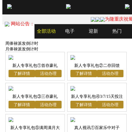
返
为隆重庆祝葡
回
网站公告：
首
优
全部活动
电子
迎新
热门
页
惠
活
周俸禄派发倒计时
免
月俸禄派发倒计时
动
息
借
在
呗
线
新人专享礼包①首存豪礼
新人专享礼包②二存回馈
客
了解详情
活动办理
了解详情
活动办理
服
新人专享礼包③三存豪礼
新人专享礼包④3/7/15天投注
了解详情
活动办理
了解详情
活动办理
礼包
新人专享礼包⑤满周满月大
真人视讯①百家乐中对子