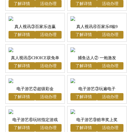
了解详情
活动办理
了解详情
活动办理
礼包
真人视讯③百家乐连赢
真人视讯④百家乐8输9
了解详情
活动办理
了解详情
活动办理
真人视讯⑤CHOICE获免单
捕鱼达人② 一炮激发
了解详情
活动办理
了解详情
活动办理
电子游艺②超级彩金
电子游艺③玩遍电子
了解详情
活动办理
了解详情
活动办理
电子游艺⑥玩转指定游戏
电子游艺⑨赔率奖上奖
了解详情
活动办理
了解详情
活动办理